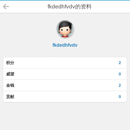
fkdedhfvdv的资料
fkdedhfvdv
积分
2
威望
0
金钱
2
贡献
0