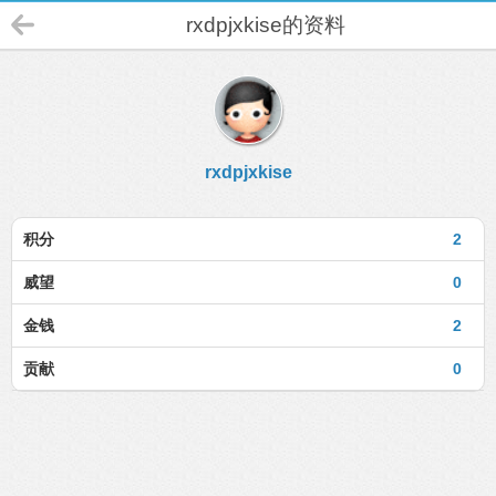
rxdpjxkise的资料
rxdpjxkise
积分
2
威望
0
金钱
2
贡献
0