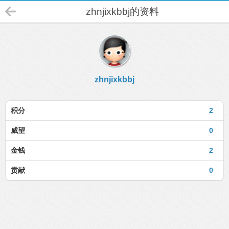
zhnjixkbbj的资料
zhnjixkbbj
积分
2
威望
0
金钱
2
贡献
0