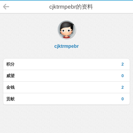
cjktrmpebr的资料
cjktrmpebr
积分
2
威望
0
金钱
2
贡献
0