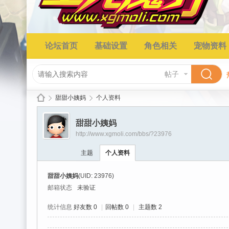
论坛首页
基础设置
角色相关
宠物资料
帖子
甜甜小姨妈
个人资料
甜甜小姨妈
http://www.xgmoli.com/bbs/?23976
星
›
›
主题
个人资料
甜甜小姨妈
(UID: 23976)
邮箱状态
未验证
统计信息
好友数 0
|
回帖数 0
|
主题数 2