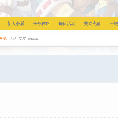
新人必看
任务攻略
每日活动
赞助充值
一键
热搜:
活动
交友
discuz