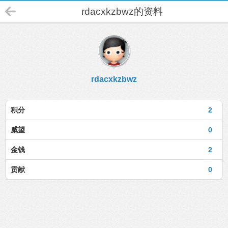
rdacxkzbwz的资料
rdacxkzbwz
积分
2
威望
0
金钱
2
贡献
0