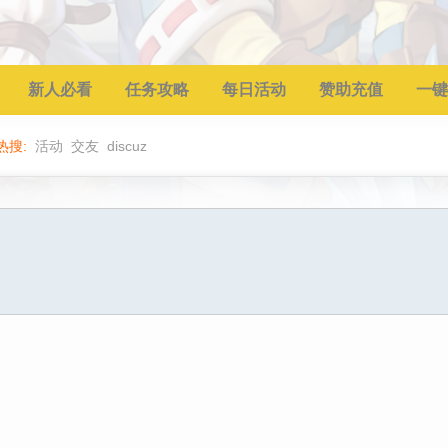
新人必看
任务攻略
每日活动
赞助充值
一键
热搜:
活动
交友
discuz