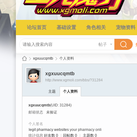
论坛首页
基础设置
角色相关
宠物资料
帖子
xgxuucqmtb
个人资料
xgxuucqmtb
http://www.xgmoli.com/bbs/?31284
星
›
›
主题
个人资料
xgxuucqmtb
(UID: 31284)
邮箱状态
未验证
个人签名
legit pharmacy websites
your pharmacy onli
统计信息
好友数 0
|
回帖数 0
|
主题数 0