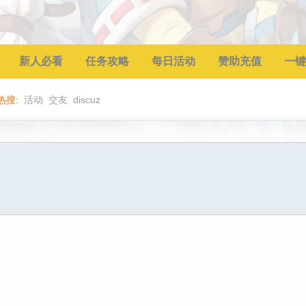
新人必看
任务攻略
每日活动
赞助充值
一键
热搜:
活动
交友
discuz