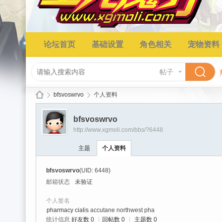
论坛首页
基础设置
角色相关
宠物资料
帖子
bfsvoswrvo
个人资料
bfsvoswrvo
http://www.xgmoli.com/bbs/?6448
星
›
›
主题
个人资料
bfsvoswrvo
(UID: 6448)
邮箱状态
未验证
个人签名
pharmacy cialis
accutane northwest pha
统计信息
好友数 0
|
回帖数 0
|
主题数 0