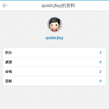
qoiidcjfay的资料
qoiidcjfay
积分
2
威望
0
金钱
2
贡献
0