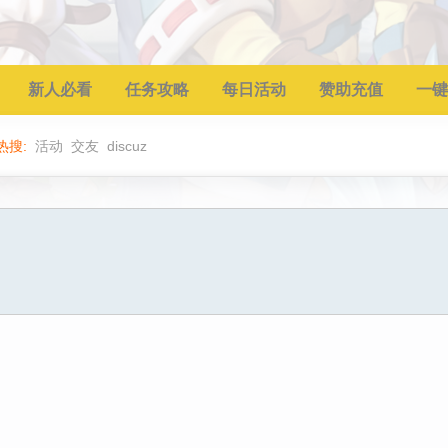
新人必看
任务攻略
每日活动
赞助充值
一键
热搜:
活动
交友
discuz