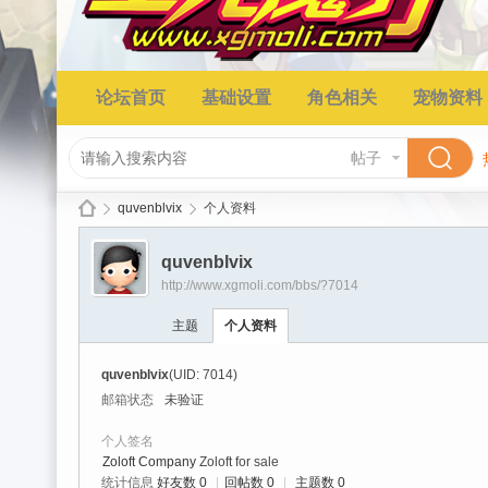
论坛首页
基础设置
角色相关
宠物资料
帖子
quvenblvix
个人资料
quvenblvix
http://www.xgmoli.com/bbs/?7014
星
›
›
主题
个人资料
quvenblvix
(UID: 7014)
邮箱状态
未验证
个人签名
Zoloft Company
Zoloft for sale
统计信息
好友数 0
|
回帖数 0
|
主题数 0