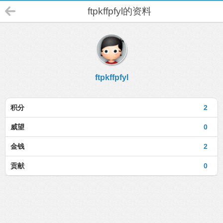
ftpkffpfyl的资料
ftpkffpfyl
积分
2
威望
0
金钱
2
贡献
0