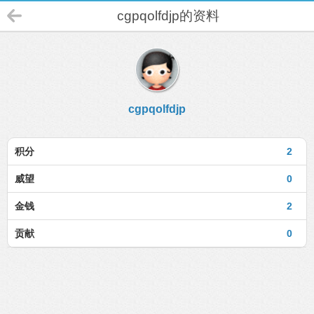
cgpqolfdjp的资料
cgpqolfdjp
积分
2
威望
0
金钱
2
贡献
0