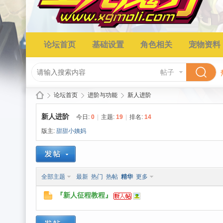
论坛首页
基础设置
角色相关
宠物资料
帖子
论坛首页
进阶与功能
新人进阶
新人进阶
今日:
0
|
主题:
19
|
排名:
14
版主:
甜甜小姨妈
星
»
›
›
全部主题
最新
热门
热帖
精华
更多
『新人征程教程』