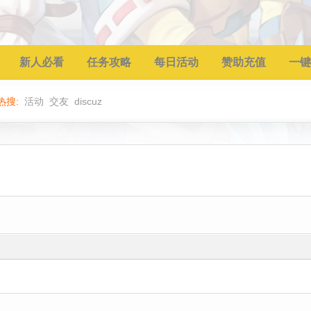
新人必看
任务攻略
每日活动
赞助充值
一键
热搜:
活动
交友
discuz