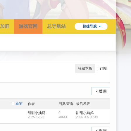
加群
游戏官网
总导航站
快捷导航
收藏本版
|
订阅
返 回
新窗
作者
回复/查看
最后发表
甜甜小姨妈
0
甜甜小姨妈
2025-12-22
40641
2026-3-5 00:39
返 回