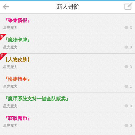
新人进阶
『采集情报』
星光魔力
3
『魔物卡牌』
星光魔力
0
【人物皮肤】
星光魔力
3
『快捷指令』
星光魔力
1
『魔币系统支持一键全队贩卖』
星光魔力
0
『获取魔币』
星光魔力
0