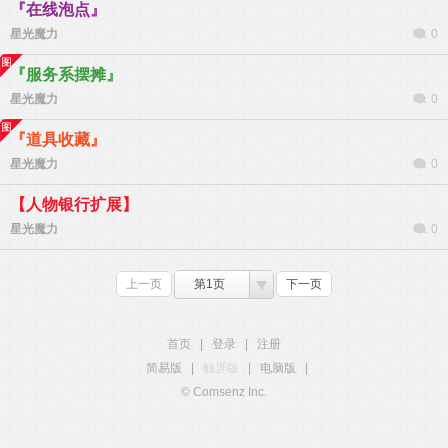
『在线泡点』
星光魔力
0
『服务系摆摊』
星光魔力
0
『道具收藏』
星光魔力
0
【人物银行扩展】
星光魔力
0
上一页
第1页
下一页
首页
|
登录
|
注册
简易版
|
触屏版
|
电脑版
|
© Comsenz Inc.