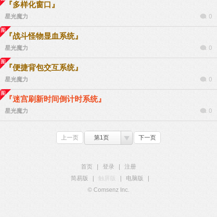
『多样化窗口』
星光魔力
0
『战斗怪物显血系统』
星光魔力
0
『便捷背包交互系统』
星光魔力
0
『迷宫刷新时间倒计时系统』
星光魔力
0
上一页
第1页
下一页
首页
|
登录
|
注册
简易版
|
触屏版
|
电脑版
|
© Comsenz Inc.