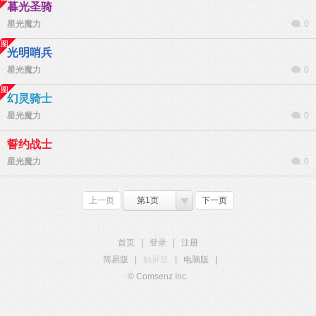
暮光圣骑
星光魔力
0
光明哨兵
星光魔力
0
幻灵骑士
星光魔力
0
誓约战士
星光魔力
0
上一页
第1页
下一页
首页
|
登录
|
注册
简易版
|
触屏版
|
电脑版
|
© Comsenz Inc.