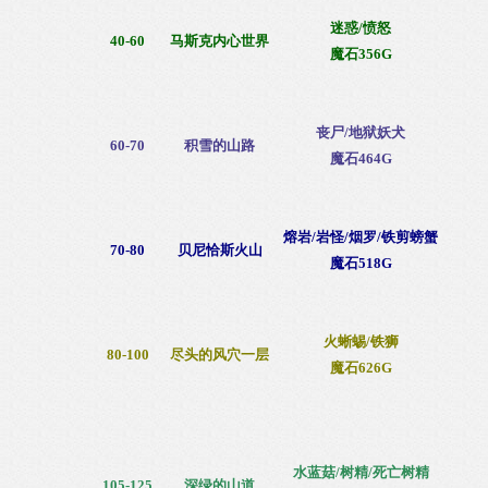
迷惑
/
愤怒
40-60
马斯克内心世界
魔石356G
丧尸/地狱妖犬
60-70
积雪的山路
魔石464G
熔岩/岩怪/
烟罗/铁剪螃蟹
70-80
贝尼恰斯火山
魔石518G
火蜥蜴/铁狮
80-100
尽头的风穴一层
魔石626G
水蓝菇
/树精/死亡树精
105-125
深绿的山道