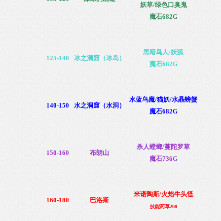
妖草/
绿色口臭鬼
魔石682G
黑暗鸟人
/妖狐
125-140
冰之洞窟（冰岛）
魔石682G
水蓝鸟魔
/
猫妖/水晶螃蟹
140-150
水之洞窟
（水洞）
魔石682G
杀人螳螂
/
蔓陀罗草
150-160
布朗山
魔石736G
米诺陶斯/火焰牛头怪
160-180
巴洛斯
技能药草200