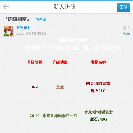
新人进阶
回复
『练级指南』
看全部
星光魔力
楼主
2025-6-5 03:43:53
收藏
练级路线指南
法兰城(232.58)时空之门选『是』进入练级中心
升级等级
升级地点
魔物名称
幽灵/漂浮炸弹
10
-20
灵堂
魔石96G
水龙蜥/蜥蜴战士
20-40
索奇亚
海底洞窟一层
魔石248G