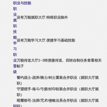
职业与技能
职
业
设有万能就职大厅.特殊职业除外
就
职
技
能
设有万能学习大厅.便捷学习基础技能
学
习
职
业
万能传送大厅1~3转便捷传送、四转自制任务查看相关
晋
帖子
级
誓约战士-战斧/骑士/剑士重装合并职业（就职大厅就
职）
守望猎手-格斗/弓箭/封印轻装合并职业（就职大厅就
职）
暗耀祭司-法师/咒术/侵略法系合并职业（就职大厅就
职
职）