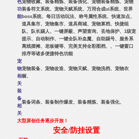
宠物收藏、装备精炼、装备强化、宠物装备精炼、宠物
色
装备符文系统、宠物天赋系统、万用合成ui系统、世界
功
boss系统、每日活动玩法、称号属性系统、
快速加点、
能
道具集市、宠物集市、道具商城、宠物算档、快捷组
队、队长踢人、一键屏蔽、声望查询、丢地保护、1级宠
提示、自动制作、一键全队补血魔、自助踢号、服务系
离线摆摊、老板键等、
完美支持全彩图档、、一键窗口
排序等诸多便捷特色功能
宠
物
宠物装备、宠物改造、宠物天赋、宠物洗档、宠物衣
相
橱、
关
装
备
装备词条、装备制作爆发、装备精炼、装备强化、
相
关
大型原创任务逐步开放！
安全
/防挂设置