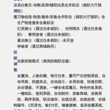
业
圣白教主-传教/巫师/辅助法系合并职业（就职大厅就
调
职）
整
万物创造-制造/服务/采集合并职业（就职大厅就职）全
生产制造服务合集职业
幻灵骑士（通过任务就职）、光明哨兵（通过任务就
职）、黎明使者（通过任务就职）
暮光骑士（通过任务就职）-未开放
神谕者（通过商城购买）
技
能
全新技能模式（查阅技能职业篇）
调
整
自
血魔池、人物衣橱、每日任务、
魔币产出控制系统、
动寻路、快捷加点、自动战斗、全局加速、快速切图、
步步遇敌、不遇敌、一键全体卖魔石、特色钓鱼系统、
一键组队、签到系统、自动制作、形象商城、坐骑系
统、羁绊系统、职业储存、在线注册、在线改密、在线
踢号、2页背包、银行9页、镜像摆摊、
道具收藏系统、
特