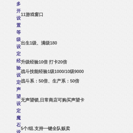
多
开
11游戏窗口
设
置
等
级
出生1级、满级180
设
定
经
升级经验10倍 打卡20倍
验
战斗技能经验1级1000/10级9000
设
战斗系：50倍、生产系：50倍
定
声
望
无声望锁,日常商店可购买声望卡
设
定
魔
石
5个/组.支持一键全队贩卖
设