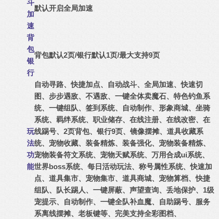
斗
默认开启全局加速
加
速
背
包
背包默认2页/银行默认1页/最大支持9页
银
行
自动寻路、快捷加点、自动战斗、全局加速、快速切
图、步步遇敌、不遇敌、一键全体卖魔石、特色钓鱼系
统、一键组队、签到系统、自动制作、形象商城、坐骑
系统、羁绊系统、职业储存、在线注册、在线改密、在
玩
线踢号、2页背包、银行9页、镜像摆摊、
道具收藏系
法
统、宠物收藏、装备精炼、装备强化、宠物装备精炼、
功
宠物装备符文系统、宠物天赋系统、万用合成ui系统、
能
世界boss系统、每日活动玩法、称号属性系统、
快速加
点、道具集市、宠物集市、道具商城、宠物算档、快捷
组队、队长踢人、一键屏蔽、声望查询、丢地保护、1级
宠提示、自动制作、一键全队补血魔、自助踢号、服务
系离线摆摊、老板键等、
完美支持全彩图档、