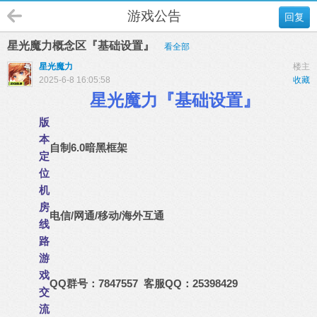
游戏公告
回复
星光魔力概念区『基础设置』
看全部
星光魔力
楼主
2025-6-8 16:05:58
收藏
星光魔力『基础设置』
版
本
自制6.0暗黑框架
定
位
机
房
电信/网通/移动/海外互通
线
路
游
戏
QQ群号：7847557 客服QQ：25398429
交
流