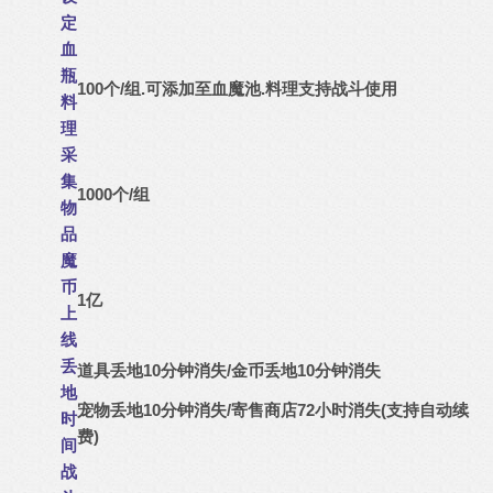
定
血
瓶
100个/组.可添加至血魔池.料理支持战斗使用
料
理
采
集
1000个/组
物
品
魔
币
1亿
上
线
丢
道具丢地10分钟消失/金币丢地10分钟消失
地
宠物丢地10分钟消失/寄售商店72小时消失(支持自动续
时
费)
间
战