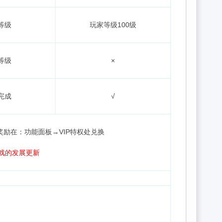
等级
玩家等级100级
等级
×
完成
√
P奖励在：功能面板→VIP特权处兑换
戏的发展更新