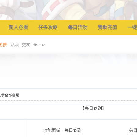
新人必看
任务攻略
每日活动
赞助充值
一键
热搜:
活动
交友
discuz
显示全部楼层
【每日签到】
功能面板→每日签到
头