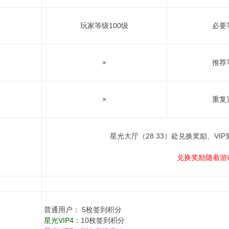
玩家等级100级
必要
×
推荐
×
重复
星光大厅（28.33）处兑换奖励、VI
兑换奖励随着游
普通用户： 5枚签到积分
星光VIP4
：10枚签到积分