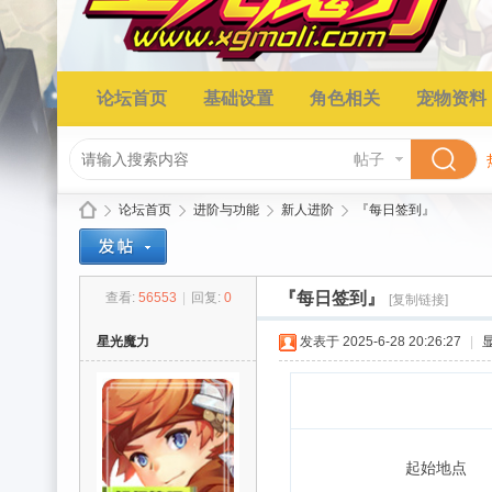
论坛首页
基础设置
角色相关
宠物资料
帖子
论坛首页
进阶与功能
新人进阶
『每日签到』
『每日签到』
查看:
56553
|
回复:
0
[复制链接]
星
»
›
›
›
星光魔力
发表于 2025-6-28 20:26:27
|
起始地点