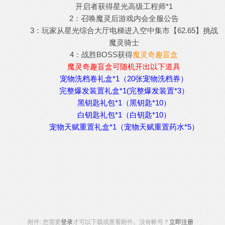
开启者获得星光高级工程师*1
2：召唤魔灵后游戏内会全服公告
3：玩家从星光综合大厅电梯进入空中集市【62.65】挑战
魔灵骑士
4：战胜BOSS获得
魔灵奇趣盲盒
魔灵奇趣盲盒可随机开出以下道具
宠物洗档卷礼盒*1（20张宠物洗档券）
完整爆发装置礼盒*1(完整爆发装置*3）
黑钥匙礼包*1（黑钥匙*10）
白钥匙礼包*1（白钥匙*10）
宠物天赋重置礼盒*1（宠物天赋重置药水*5）
附件:
您需要
登录
才可以下载或查看附件。没有帐号？
立即注册