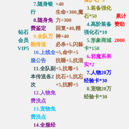
保护石*5
7.随身银
+40
3.装备强化
行
生命+300,
魔
石*50
累计
8.随身免
力+300
4.高阶装备
赞助
费鉴定
回复+40,
精
钻石
强化石*10
9.全队万
神+40
会员
5.
形象商城
2000
能传送
必杀+5,闪躲
VIP5
卡*150
10.上线全
+5,命中+5
6.邪魔系果
服公告
抗睡+5,抗混
实*2
11.全队副
+5,抗毒+5
7.人物20万
本传送各2
抗石+5,抗忘
经验卡*30
次
+5,抗醉+5
8.宠物20万
12.人物免
经验卡*30
费洗点
13.宠物免
费洗点
14.全服经