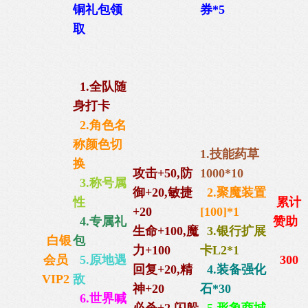
铜礼包
领
券*5
取
1.全队随
身打卡
2.角色名
称颜色切
1.技能药草
换
攻击+50,防
1000*10
3.称号属
御+20,
敏捷
2.聚魔装置
性
累计
+20
[100]*1
4.专属礼
赞助
生命+100,
魔
3.银行扩展
白银
包
力+100
卡L2*1
会员
5.原地遇
300
回复+20,
精
4.装备强化
VIP2
敌
神+20
石*30
6.世界喊