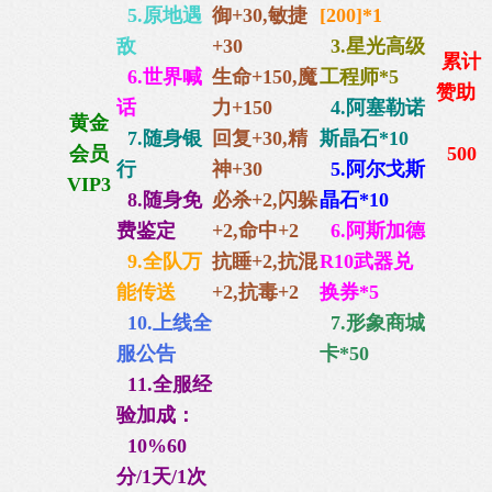
5.原地遇
御+30,
敏捷
[200]*1
敌
+30
3.星光高级
累计
6.世界喊
生命+150,
魔
工程师*5
赞助
话
力+150
4.阿
塞勒诺
黄金
7.随身银
回复+30,
精
斯晶石*10
会员
500
行
神+30
5.阿尔戈斯
VIP3
8.随身免
必杀+2,闪躲
晶石*10
费鉴定
+2,命中+2
6.阿斯加德
9.全队万
抗睡+2,抗混
R10武器兑
能传送
+2,抗毒+2
换券*5
10.上线全
7.形象商城
服公告
卡*50
11.全服经
验加成：
10%60
分/1天/1次