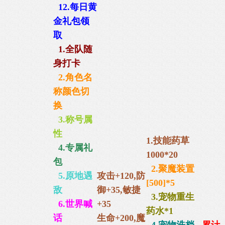
12.每日黄
金礼包
领
取
1.全队随
身打卡
2.角色名
称颜色切
换
3.称号属
性
1.技能药草
4.专属礼
1000*20
包
2.聚魔装置
5.原地遇
攻击+120,防
[500]*5
敌
御+35,
敏捷
3.宠物重生
6.世界喊
+35
药水*1
话
生命+200,
魔