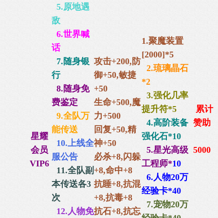
5.原地遇
敌
6.世界喊
1.
聚魔装置
话
[2000]*5
7.随身银
攻击+200,防
2.琉璃晶石
行
御+50,
敏捷
*2
8.随身免
+50
3.强化几率
费鉴定
生命+500,
魔
提升符*5
累计
9.全队万
力+500
4.高阶装备
赞助
能传送
回复+50,
精
星耀
强化石*10
10.上线全
神+50
会员
5.星光高级
5000
服公告
必杀+8,闪躲
VIP6
工程师*
10
11.全队副
+8,命中+8
6.人物20万
本传送各3
抗睡+8,抗混
经验卡*40
次
+8,抗毒+8
7.宠物20万
12.人物免
抗石+8,抗忘