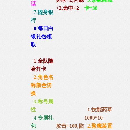
必杀+2,闪躲
5.形象商城
话
+2,命中+2
卡*30
7.随身银
行
8.每日白
银礼包
领
取
1.全队随
身打卡
2.角色名
称颜色切
换
3.称号属
性
1.技能药草
4.专属礼
1000*10
包
攻击+100,防
2.聚魔装置