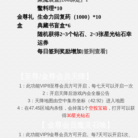
鳖料理*10
金尊礼
生命力回复药（1000）*10
盒
典藏书盲盒*6
随机获得2~3个钻石、2~3张星光钻石幸
运券
每日签到奖励增加
[签到查看]
【至尊/金尊会员天降】
1：此功能VIP8至尊会员方可开启，每七天可以开启一次
2：开启天降后游戏内会全服公告
3：天降地图由空中集市坐标（42.92）进入地图
4：在47.45区域内杀怪，会掉落1个
空投宝箱
，打开可以获
得
30星光钻石
【
金尊会员魔灵召唤
】
1：此功能VIP9金尊会员方可开启。每7天可以开启1次、