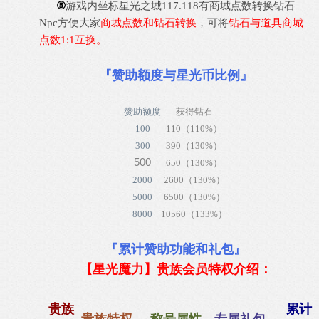
⑤
游戏内坐标星光之城117.118有商城点数转换钻石
Npc方便大家
商城点数和钻石转换
，
可将
钻石与道具商城
点数1:1互换。
『
赞助额度与星光币比例
』
赞助额度
获得钻石
100
110（110%）
300
390（130%）
500
650（130%）
2000
2600（130%）
5000
6500（130%）
8000
10560（133%）
『
累计赞助功能和礼包
』
【星光魔力】贵族会员特权介绍：
贵族
累计