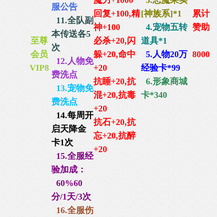
魔力+1000
3.恶魔果实
服公告
回复+100,
精
[神族系]*1
累计
11.全队副
神+100
4.宠物五转
赞助
本传送各5
至尊
必杀+20,闪
道具*1
次
会员
躲+20,命中
5.人物20万
8000
12.人物免
VIP8
+20
经验卡*99
费洗点
抗睡+20
,
抗
6
.
形象商城
13.宠物免
混+20,抗毒
卡*340
费洗点
+20
14.每周开
抗石+20,抗
启天降金
忘+20,抗醉
卡1次
+20
15.全服经
验加成：
60%60
分/1天/3次
16.全服伤