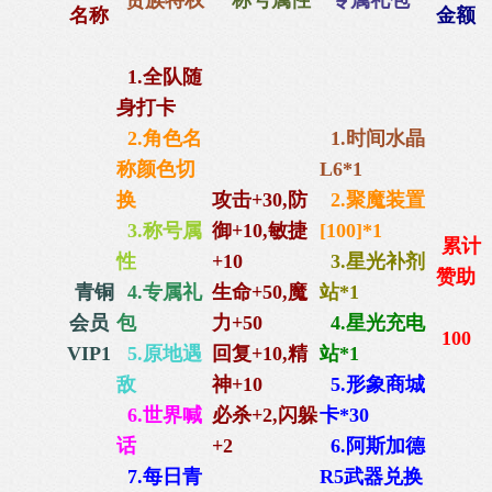
贵族特权
称号属性
专属礼包
名称
金额
1.全队随
身打卡
2.角色名
1.时间水晶
称颜色切
L6*1
换
攻击+30,防
2.聚魔装置
3.称号属
御+10,
敏捷
[100]*1
累计
性
+10
3.星光补剂
赞助
青铜
4.专属礼
生命+50,
魔
站*1
会员
包
力+50
4.星光充电
100
VIP1
5.原地遇
回复+10,
精
站*1
敌
神+10
5.形象商城
6.世界喊
必杀+2,闪躲
卡*30
话
+2
6.阿斯加德
7.每日青
R5武器兑换