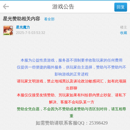
游戏公告
回复
星光赞助相关内容
看全部
星光魔力
楼主
2025-7-5 03:53:32
收藏
本服为公益性质游戏，服务器不强制要求收取玩家的任何费用
仅提供一些便捷的额外服务，供玩家自主选择，赞助与不赞助均不
影响游戏的正常进程
请玩家文明游戏，禁止地域黑以及谈论政治敏感词汇，如有此项踢
出群聊
本服仅仅接受友情赞助、另玩家如果有纠纷群内禁止吵架、请私下
解决、客服不会站队某一方
赞助全凭自愿，不会因为不赞助或者赞助与否区别对待，请互相尊
重
如需赞助请联系客服QQ：25398429