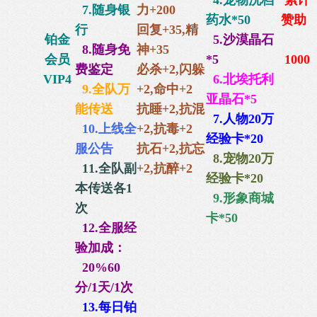
4.宠物洗档
累计
7.随身银
力+200
药水*50
赞助
行
回复+35,
精
铂金
5.沙漠晶石
8.随身免
神+35
会员
*5
1000
费鉴定
必杀+2,闪躲
VIP4
6.
北埃托利
9.全队万
+2,命中+2
亚晶石*5
能传送
抗睡+2,抗混
7.人物20万
10.上线全
+2,抗毒+2
经验卡*20
服公告
抗石+2,抗忘
8.宠物20万
11.全队副
+2,抗醉+2
经验卡*20
本传送各1
9.形象商城
次
卡*50
12.全服经
验加成：
20%60
分/1天/1次
13.每日铂