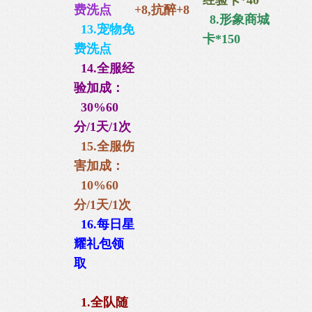
经验卡*40
费洗点
+8,抗醉+8
8
.
形象商城
13.宠物免
卡*150
费洗点
14.全服经
验加成：
30%60
分/1天/1次
15.全服伤
害加成：
10%60
分/1天/1次
16.每日星
耀礼包
领
取
1.全队随