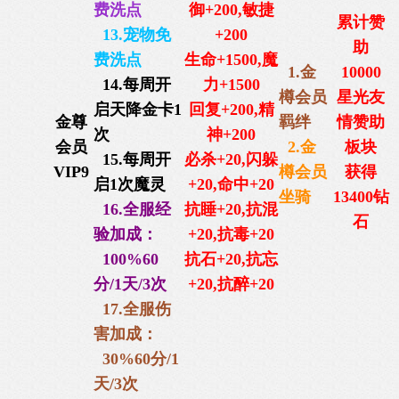
费洗点
御+200,
敏捷
累计赞
13.宠物免
+200
助
费洗点
生命+1500,
魔
1.金
10000
14.每周开
力+1500
樽会员
星光友
启天降金卡1
回复+200,
精
金尊
羁绊
情赞助
次
神+200
会员
2.金
板块
15.每周开
必杀+20,闪躲
VIP9
樽会员
获得
启1次魔灵
+20,命中+20
坐骑
13400钻
16.全服经
抗睡+20
,
抗混
石
验加成：
+20,抗毒+20
100%60
抗石+20,抗忘
分/1天/3次
+20,抗醉+20
17.全服伤
害加成：
30%60分/1
天/3次