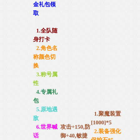
金礼包
领
取
1.全队随
身打卡
2.角色名
称颜色切
换
3.称号属
性
4.专属礼
包
5.原地遇
1.
聚魔装置
敌
[1000]*5
6.世界喊
攻击+150,防
2.装备强化
话
御+40,
敏捷