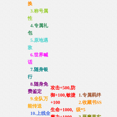
换
3.称号属
性
4.专属礼
包
5.原地遇
敌
6.世界喊
话
7.随身银
行
8.随身免
攻击+500,防
费鉴定
御+100,
敏捷
1.
专属羁绊
9.全队万
+100
2.收藏书SS
能传送
生命+1000,
级*5
10.上线全