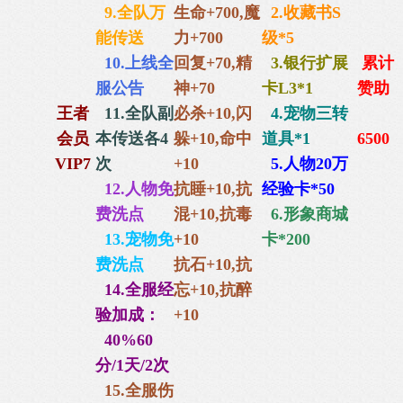
9.全队万
生命+700,
魔
2.收藏书S
能传送
力+700
级*5
10.上线全
回复+70,
精
3.银行扩展
累计
服公告
神+70
卡L3*1
赞助
王者
11.全队副
必杀+10,闪
4.宠物三转
会员
本传送各4
躲+10,命中
道具*1
6500
VIP7
次
+10
5.人物20万
12.人物免
抗睡+10,抗
经验卡*50
费洗点
混+10,抗毒
6
.
形象商城
13.宠物免
+10
卡*200
费洗点
抗石+10,抗
14.全服经
忘+10,抗醉
验加成：
+10
40%60
分/1天/2次
15.全服伤