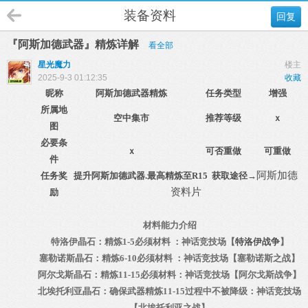
装备资料
回复
『阿斯加德武器』精炼详解
看全部
星光魔力
楼主
2025-9-3 01:12:35
收藏
昵称
阿斯加德武器精炼
任务类型
增强
所属地
空中集市
推荐等级
ｘ
图
必要条
ｘ
可否重做
可重做
件
阿斯加德
任务奖
提升阿斯加德武器.最高精炼至R15 获取途径→
资料片
励
材料能力介绍
特洛伊晶石：精炼1-5必须材料 ：神话竞技场【
特洛伊战争
】
塞勒诺斯晶石：精炼6-10必须材料 ：神话竞技场【塞勒诺斯之战】
阿尔戈斯晶石：精炼11-15必须材料：神话竞技场【阿尔戈斯战争】
北埃托利亚晶石：确保武器精炼11-15过程中不被降级：神话竞技场
【
北埃托利亚之战
】