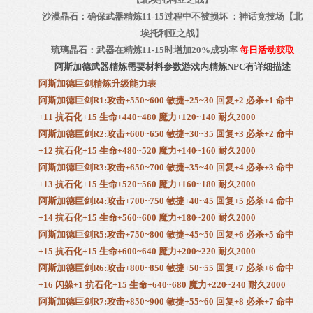
沙漠晶石：确保武器精炼11-15过程中不被损坏 ：神话竞技场【北
埃托利亚之战】
琉璃晶石：武器在精炼11-15时增加20%成功率
每日活动获取
阿斯加德武器精炼需要材料参数游戏内精炼NPC有详细描述
阿斯加德巨剑精炼升级能力表
阿斯加德巨剑R1:攻击+550~600 敏捷+25~30 回复+2 必杀+1 命中
+11 抗石化+15 生命+440~480 魔力+120~140 耐久2000
阿斯加德巨剑R2:攻击+600~650 敏捷+30~35 回复+3 必杀+2 命中
+12 抗石化+15 生命+480~520 魔力+140~160 耐久2000
阿斯加德巨剑R3:攻击+650~700 敏捷+35~40 回复+4 必杀+3 命中
+13 抗石化+15 生命+520~560 魔力+160~180 耐久2000
阿斯加德巨剑R4:攻击+700~750 敏捷+40~45 回复+5 必杀+4 命中
+14 抗石化+15 生命+560~600 魔力+180~200 耐久2000
阿斯加德巨剑R5:攻击+750~800 敏捷+45~50 回复+6 必杀+5 命中
+15 抗石化+15 生命+600~640 魔力+200~220 耐久2000
阿斯加德巨剑R6:攻击+800~850 敏捷+50~55 回复+7 必杀+6 命中
+16 闪躲+1 抗石化+15 生命+640~680 魔力+220~240 耐久2000
阿斯加德巨剑R7:攻击+850~900 敏捷+55~60 回复+8 必杀+7 命中