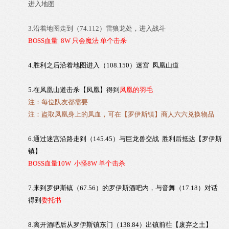
进入地图
3.沿着地图走到（74.112）雷狼龙处，进入战斗
BOSS血量 8W 只会魔法 单个击杀
4.胜利之后沿着地图进入（108.150）迷宫 凤凰山道
5.在
凤凰山道击杀【凤凰】得到
凤凰的羽毛
注：
每位队友都需要
注：盗取凤凰身上的凤血，可在【罗伊斯镇】商人六六兑换物品
6.通过迷宫沿路走到（145.45）与巨龙兽交战 胜利后抵达【罗伊斯
镇】
BOSS血量10W 小怪8W 单个击杀
7.来到罗伊斯镇（67.56）的罗伊斯酒吧内，与音舞（17.18）对话
得到
委托书
8.离开酒吧后从罗伊斯镇东门（138.84）出镇前往【废弃之土】