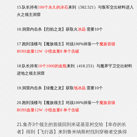
15.
队长持有
100
个
永久的冰石
来到（582.521）与叛军交出材料进入
火之领主洞窟
16.
洞窟内击杀【
烈焰之龙
】获取火
冰晶
需要10个
17.
跑到顶楼与【
魔族领主
】对战100%掉落一个
魔族首级
BOSS血量12W 小怪血量8 单个击破
18.
队长持有
10
个1000的血瓶
来到（418.253）与
魔界守卫
交出材料
进地之领主洞窟
19.
洞窟内击杀【
绿魔之龙
】获取
地
冰晶
需要10个
20.
跑到顶楼与【
魔族领主
】对战100%掉落一个
魔族首级
BOSS血量12W 小怪血量8 单个击破
21.集齐3个领主的首级回到米诺基亚村交给【幸存的长
者】得到【飞行器】来到鲁米纳斯村找到穿梭者交换得