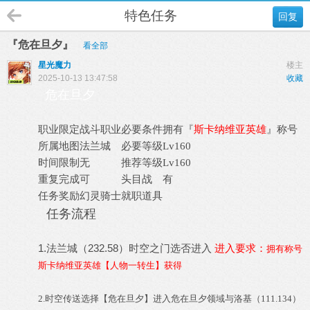
特色任务
回复
『危在旦夕』
看全部
星光魔力
楼主
2025-10-13 13:47:58
收藏
危在旦夕
拥有『
斯卡纳维亚英雄
』称号
职业限定
战斗职业
必要条件
所属地图
法兰城
必要等级
Lv160
时间限制
无
推荐等级
Lv160
重复完成
可
头目战
有
任务奖励
幻灵骑士就职道具
任务流程
1.法兰城（232.58）时空之门选否进入
进入要求：
拥有称号
斯卡纳维亚英雄【人物一转生】获得
2.时空传送选择【危在旦夕】进入危在旦夕领域与洛基（111.134）