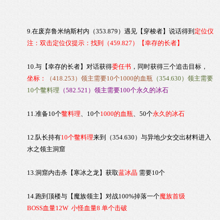
9.在废弃鲁米纳斯村内（353.879）遇见【穿梭者】说话得到
定位仪
注：双击定位仪提示：找到（459.827）
【幸存的长者】
10.与【幸存的长者】对话获得
委任书
，同时获得三个追击目标，
坐标：
（418.253）领主需要10个1000的血瓶
（354.630）领主需要
10个鳖料理
（582.521）领主需要100个
永久的冰石
11.准备10个
鳖料理
、10个
1000的血瓶
、50个
永久的冰石
12.队长持有
10个鳖料理
来到（354.630）与异地少女交出材料进入
水之领主洞窟
13.洞窟内击杀【寒冰之龙】获取
蓝冰晶
需要10个
14.跑到顶楼与【
魔族领主
】对战100%掉落一个
魔族首级
BOSS血量12W 小怪血量8 单个击破