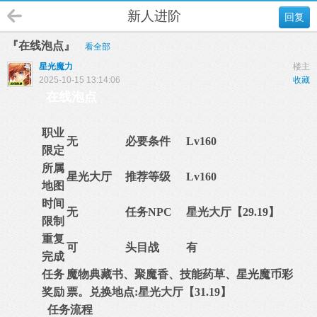
新人进阶
回复
『在线泡点』
看全部
星光魔力
楼主
2025-10-15 13:14:06
收藏
在线泡点
职业
无
必要条件
Lv160
限定
所属
星光大厅
推荐等级
Lv160
地图
时间
无
任务NPC
星光大厅【29.19】
限制
重复
可
头目战
有
完成
任务
魔物典藏书、聚魔香、技能药草、星光魔币彩
奖励
票。兑换地点:星光大厅【31.19】
任务流程