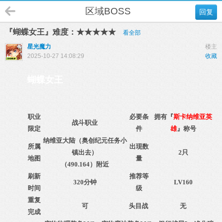
区域BOSS
回复
『蝴蝶女王』难度：★★★★★
看全部
星光魔力
楼主
2025-10-27 14:08:29
收藏
蝴蝶女王
职业
必要条
拥有『
斯卡纳维亚英
战斗职业
限定
件
雄
』称号
纳维亚大陆（奥创纪元任务小
所属
出现数
镇出去）
2只
地图
量
（490.164）附近
刷新
推荐等
320分钟
LV160
时间
级
重复
可
头目战
无
完成