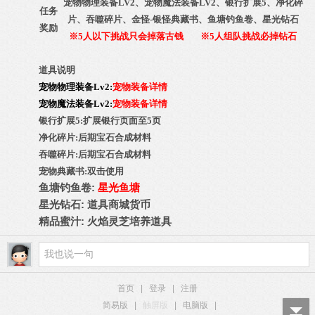
宠物物理装备LV2、宠物魔法装备LV2、银行扩展5、净化碎
任务
片、吞噬碎片、金怪-银怪典藏书、鱼塘钓鱼卷、星光钻石
奖励
※5人以下挑战只会掉落古钱
※5人组队挑战必掉钻石
道具说明
宠物物理装备Lv2:
宠物装备详情
宠物魔法装备Lv2:
宠物装备详情
银行扩展5:
扩展银行页面至5页
净化碎片:后期宝石合成材料
吞噬碎片:后期宝石合成材料
宠物典藏书:双击使用
鱼塘钓鱼卷:
星光鱼塘
星光钻石: 道具商城货币
精品蜜汁: 火焰灵芝培养道具
首页
|
登录
|
注册
简易版
|
触屏版
|
电脑版
|