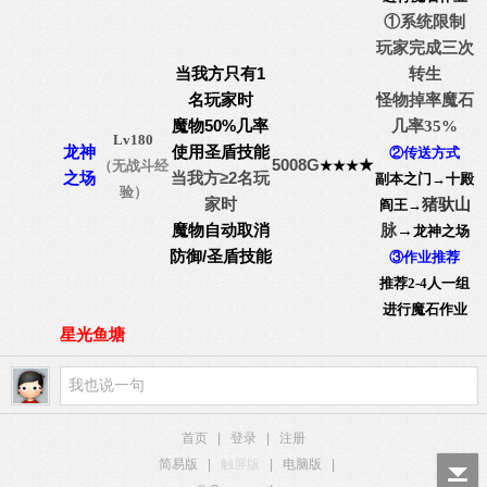
①系统限制
玩家完成三次
当我方只有1
转生
名玩家时
怪物掉率魔石
魔物50%几率
几率35%
Lv180
使用圣盾技能
龙神
②传送方式
5008G
★
（无战斗经
★
★
★
当我方≥2名玩
之场
副本之门→十殿
验）
家时
猪驮山
阎王
→
魔物自动取消
→
脉
龙神之场
防御/圣盾技能
③作业推荐
推荐2-4人一组
进行魔石作业
星光鱼塘
首页
|
登录
|
注册
简易版
|
触屏版
|
电脑版
|