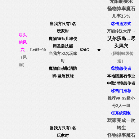
无限制要求
怪物掉率魔石
几率35%
当我方只有1名
②传送方式
→
玩家时
万能传送大厅
尽头
艾尔莎岛
→
尽
魔物50%几率使
的风
头风穴
用圣盾技能
穴
Lv85~90
626G
★
当我方≥2名玩家
（限制90级传
（风
时
送）
洞）
魔物自动取消防
③愤怒使者
御/圣盾技能
本地图魔石作业
中取消愤怒使者
④窍门推荐
推荐90~99级小
号2人一组
①系统限制
玩家完成一次
转生
当我方只有1名
怪物掉率魔石
玩家时