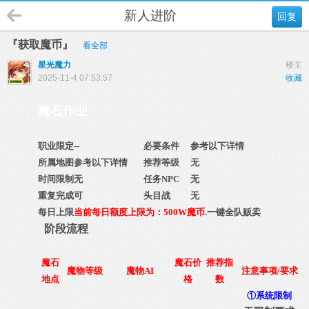
新人进阶
回复
『获取魔币』
看全部
星光魔力
楼主
2025-11-4 07:53:57
收藏
魔石作业
职业限定
--
必要条件
参考以下详情
所属地图
参考以下详情
推荐等级
无
时间限制
无
任务NPC
无
重复完成
可
头目战
无
每日上限
当前每日额度上限为：500W魔币
.
一键全队贩卖
阶段流程
魔石
魔石价
推荐指
魔物等级
魔物AI
注意事项/要求
地点
格
数
①系统限制