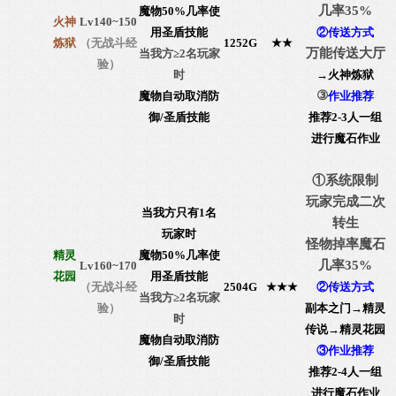
几率35%
魔物50%几率使
火神
Lv140~150
用圣盾技能
②传送方式
炼狱
（无战斗经
1252G
★
★
万能传送大厅
当我方≥2名玩家
验）
时
→火神炼狱
③
魔物自动取消防
作业推荐
御/圣盾技能
推荐2-3人一组
进行魔石作业
①系统限制
玩家完成二次
当我方只有1名
转生
玩家时
怪物掉率魔石
精灵
魔物50%几率使
几率35%
Lv160~170
花园
用圣盾技能
（无战斗经
2504G
★
★
★
②传送方式
当我方≥2名玩家
验）
副本之门→精灵
时
传说
→精灵花园
魔物自动取消防
③作业推荐
御/圣盾技能
推荐2-4人一组
进行魔石作业