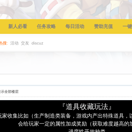
新人必看
任务攻略
每日活动
赞助充值
一键
热搜:
活动
交友
discuz
显示全部楼层
『道具收藏玩法』
玩家收集比如（生产制造类装备，游戏内产出特殊道具，
会给玩家一定的属性加成奖励（获取难度越高的
进度性开放种类