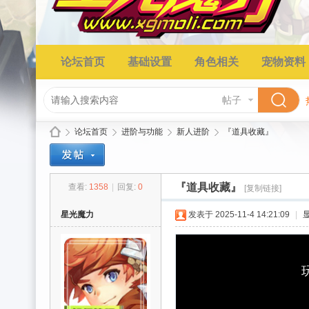
论坛首页
基础设置
角色相关
宠物资料
帖子
论坛首页
进阶与功能
新人进阶
『道具收藏』
『道具收藏』
查看:
1358
|
回复:
0
[复制链接]
星
»
›
›
›
星光魔力
发表于 2025-11-4 14:21:09
|