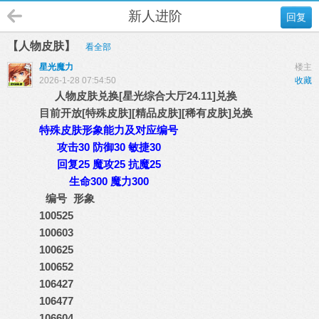
新人进阶
回复
【人物皮肤】
看全部
星光魔力
楼主
2026-1-28 07:54:50
收藏
人物皮肤兑换[星光综合大厅24.11]兑换
目前开放
[特殊皮肤]
[精品皮肤][稀有皮肤]兑换
特殊皮肤形象能力及对应编号
攻击30 防御30 敏捷30
回复25 魔攻25 抗魔25
生命300 魔力300
编号
形象
100525
100603
100625
100652
106427
106477
106604