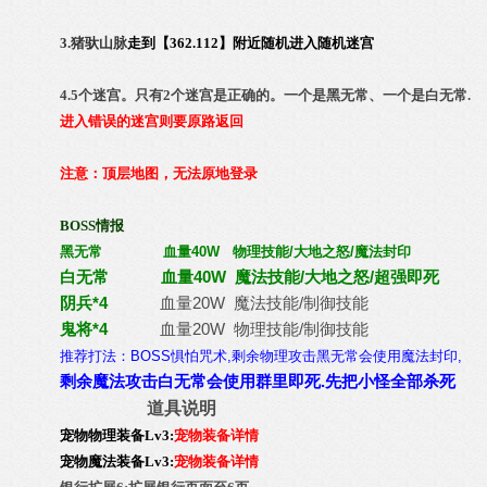
3.
猪驮山脉
走到【362.112】附近随机进入随机迷宫
4.5个迷宫。只有2个迷宫是正确的。一个是黑无常、一个是白无常.
进入错误的迷宫则要原路返回
注意：顶层地图，无法原地登录
BOSS情报
黑无常 血量40W 物理技能/大地之怒/魔法封印
白无常 血量40W 魔法技能/大地之怒/超强即死
阴兵*4
血量20W 魔法技能/制御技能
鬼将*4
血量20W 物理技能/制御技能
推荐打法：BOSS惧怕咒术,剩余物理攻击黑无常会使用魔法封印,
剩余魔法攻击白无常会使用群里即死.先把小怪全部杀死
道具说明
宠物物理装备Lv3:
宠物装备详情
宠物魔法装备Lv3:
宠物装备详情