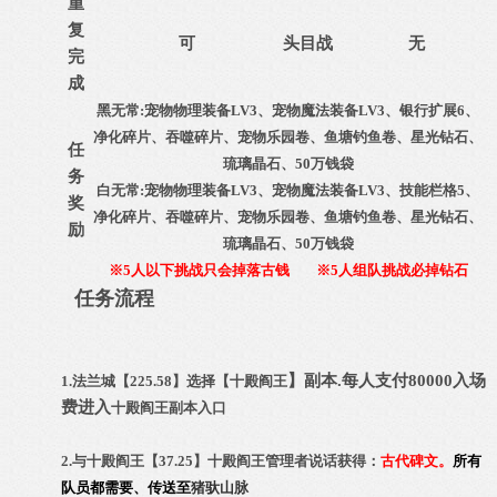
重
复
可
头目战
无
完
成
黑无常:宠物物理装备LV3、宠物魔法装备LV3、银行扩展6、
净化碎片、吞噬碎片、宠物乐园卷、鱼塘钓鱼卷、星光钻石、
任
琉璃晶石、50万钱袋
务
白无常:宠物物理装备LV3、宠物魔法装备LV3、技能栏格5、
奖
净化碎片、吞噬碎片、
宠物乐园卷
、鱼塘钓鱼卷、星光钻石、
励
琉璃晶石、50万钱袋
※5人以下挑战只会掉落古钱
※5人组队挑战必掉钻石
任务流程
】副本.每人支付80000入场
1.法兰城【225.58】选择【十殿阎王
费进入
十殿阎王副本入口
2.与十殿阎王【37.25】十殿阎王管理者说话获得：
古代碑文
。
所有
队员都需要、传送至
猪驮山脉