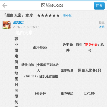
区域BOSS
回复
『黑白无常』难度：★★★★★★
看全部
星光魔力
楼主
2026-2-21 07:25:47
收藏
黑白无常
职
业
必要条
拥有『
正义使者
』称
战斗职业
限
件
号
定
所
猪驮山脉（十殿阎王副本进
属
黑白无常各1只
入）
出现数量
地
（362.122）随机迷宫顶楼
图
时
间
LV180
360分钟
推荐等级
限
制