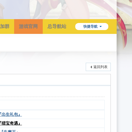
加群
游戏官网
总导航站
快捷导航
返回列表
『出生礼包』
『
猎宝奇遇
』