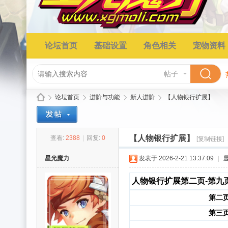
论坛首页
基础设置
角色相关
宠物资料
帖子
论坛首页
进阶与功能
新人进阶
【人物银行扩展】
【人物银行扩展】
查看:
2388
|
回复:
0
[复制链接]
星
»
›
›
›
星光魔力
发表于 2026-2-21 13:37:09
|
人物银行扩展第二页-第九
第二
第三