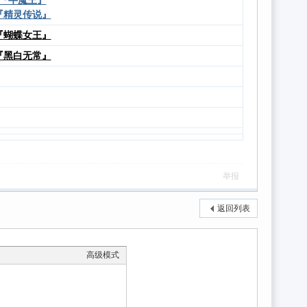
『牛魔王』
『精灵传说』
『
蝴蝶女王
』
『黑白无常』
举报
返回列表
高级模式