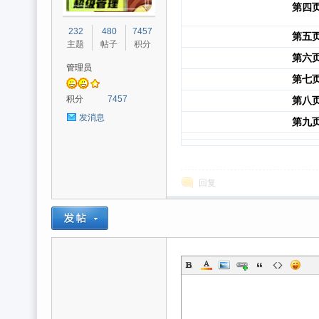
第四
光
232
480
7457
第五
主题
帖子
积分
第六
管理员
第七
积分
7457
第八
发消息
第九
魔
回复
力