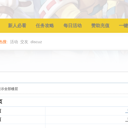
新人必看
任务攻略
每日活动
赞助充值
一键
热搜:
活动
交友
discuz
显示全部楼层
页
页
页