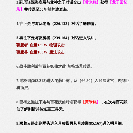
3.到厄诺深海底层与龙神之子对话交出
【
黄米糕
】
获得
【
龙子回忆
录
】
并传送至50年前的琥岩岛。
4.往下走与随从老龟（226.133）对话了解剧情。
5.再往下走与驱魔者（239.164）对话进入战斗。
驱魔者 血量150W 物理攻击
驱魔兽 血量100W 魔法攻击
6.战斗胜利后与百花妖仙对话 切换场景传送。
7.过桥到(302.213)进入昆荫巨树，从（66.80）入10层迷宫，爬到巨
树顶层。
8.巨树之巅往下走与百花妖仙对话获得
【
黄米糕
】
，在次与百花妖
仙
了解剧情并传送至三界天。
9.顺着云路走到尽头进入月凌殿再从月凌殿(85.167)进入明月阁。