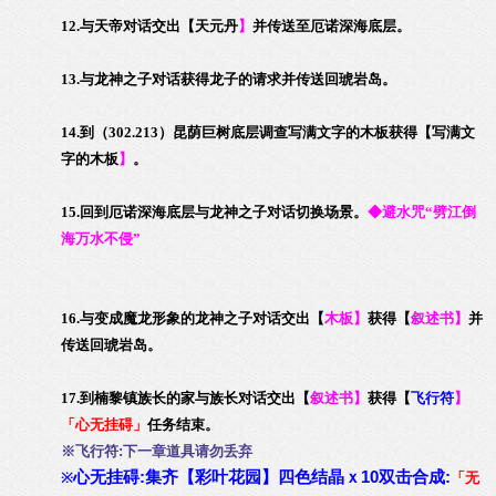
12.与天帝对话交出
【
天元丹
】
并传送至厄诺深海底层。
13.与龙神之子对话获得龙子的请求并传送回琥岩岛。
14.到（302.213）昆荫巨树底层调查写满文字的木板获得
【
写满文
字的木板
】
。
15.回到厄诺深海底层与龙神之子对话切换场景。
◆避水咒“劈江倒
海万水不侵”
16.与变成魔龙形象的龙神之子对话交出
【
木板
】
获得
【
叙述书
】
并
传送回琥岩岛。
17.到楠黎镇族长的家与族长对话交出
【
叙述书
】
获得
【
飞行符
】
「心无挂碍」
任务结束。
※飞行符:下一章
道具请勿丢弃
心无挂碍:集齐【彩叶花园】四色结晶ｘ10双击合成:
※
「无