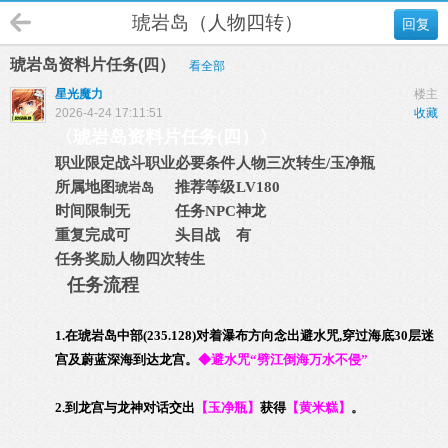
琥岩岛（人物四转）
回复
琥岩岛资料片任务(四）
看全部
星光魔力
楼主
2026-4-24 17:11:51
收藏
〈
琥岩岛资料片任务(四）
〉
职业限定
战斗职业
必要条件
人物三次转生/玉净瓶
所属地图
推荐等级
LV180
琥岩岛
时间限制
无
任务NPC
神龙
重复完成
可
头目战
有
任务奖励
人物四次转生
任务流程
1.在琥岩岛中部(235.128)对着瀑布方向念出避水咒,穿过海底30层迷
宫及蔚蓝深海到达龙宫。
◆避水咒“劈江倒海万水不侵”
2.到龙宫与龙神对话交出
【玉净瓶】
获得
【
黄米糕
】
。