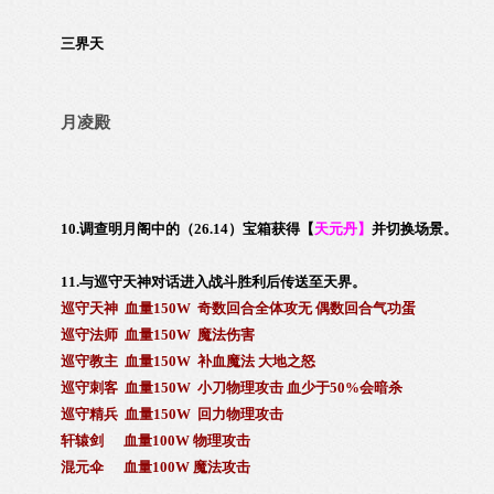
三界天
月凌殿
10.调查明月阁中的（26.14）宝箱获得
【
天元丹
】
并切换场景。
11.与巡守天神对话进入战斗胜利后传送至天界。
巡守天神
血量150W 奇数回合全体攻无 偶数回合气功蛋
巡守法师
血量150W 魔法伤害
巡守教主
血量150W 补血魔法 大地之怒
巡守刺客
血量150W 小刀物理攻击 血少于50%会暗杀
巡守精兵
血量150W 回力物理攻击
轩辕剑
血量100W 物理攻击
混元伞
血量100W 魔法攻击