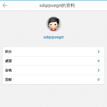
sdqrpvegrt的资料
sdqrpvegrt
积分
2
威望
0
金钱
2
贡献
0