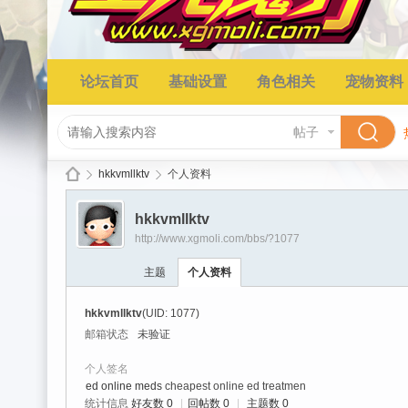
论坛首页
基础设置
角色相关
宠物资料
帖子
hkkvmllktv
个人资料
hkkvmllktv
http://www.xgmoli.com/bbs/?1077
星
›
›
主题
个人资料
hkkvmllktv
(UID: 1077)
邮箱状态
未验证
个人签名
ed online meds
cheapest online ed treatmen
统计信息
好友数 0
|
回帖数 0
|
主题数 0