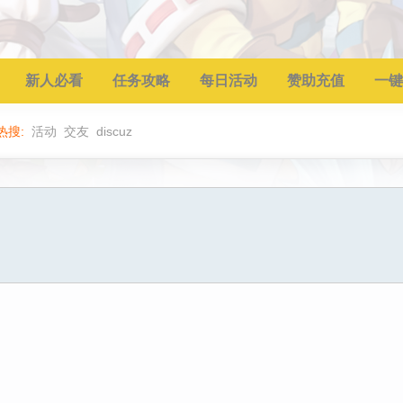
新人必看
任务攻略
每日活动
赞助充值
一键
热搜:
活动
交友
discuz