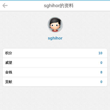
sghihor的资料
sghihor
积分
10
威望
0
金钱
8
贡献
0