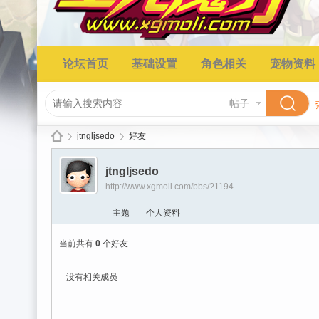
论坛首页
基础设置
角色相关
宠物资料
帖子
jtngljsedo
好友
jtngljsedo
http://www.xgmoli.com/bbs/?1194
星
›
›
主题
个人资料
当前共有
0
个好友
没有相关成员