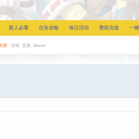
新人必看
任务攻略
每日活动
赞助充值
一键
热搜:
活动
交友
discuz