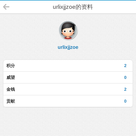
urlixjjzoe的资料
urlixjjzoe
积分
2
威望
0
金钱
2
贡献
0