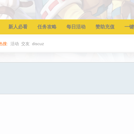
新人必看
任务攻略
每日活动
赞助充值
一键
热搜:
活动
交友
discuz