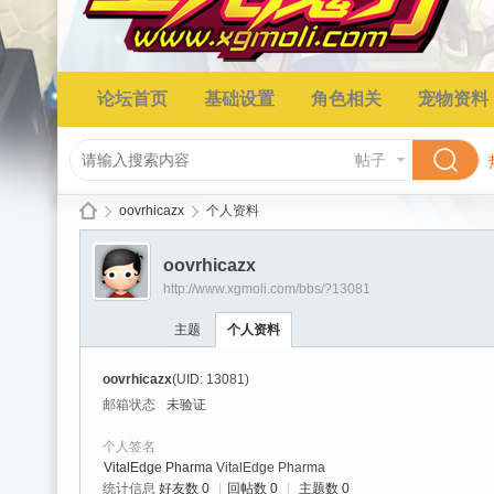
论坛首页
基础设置
角色相关
宠物资料
帖子
oovrhicazx
个人资料
oovrhicazx
http://www.xgmoli.com/bbs/?13081
星
›
›
主题
个人资料
oovrhicazx
(UID: 13081)
邮箱状态
未验证
个人签名
VitalEdge Pharma
VitalEdge Pharma
统计信息
好友数 0
|
回帖数 0
|
主题数 0