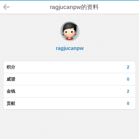
ragjucanpw的资料
ragjucanpw
积分
2
威望
0
金钱
2
贡献
0