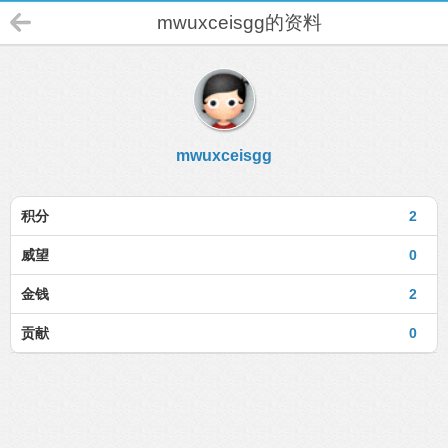
mwuxceisgg的资料
mwuxceisgg
积分
2
威望
0
金钱
2
贡献
0