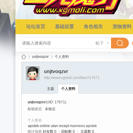
论坛首页
基础设置
角色相关
宠物资料
帖子
unjtvoqzvr
个人资料
unjtvoqzvr
http://www.xgmoli.com/bbs/?17671
星
›
›
主题
个人资料
unjtvoqzvr
(UID: 17671)
邮箱状态
未验证
个人签名
apotek online utan recept
mannens apotek
统计信息
好友数 0
|
回帖数 0
|
主题数 0