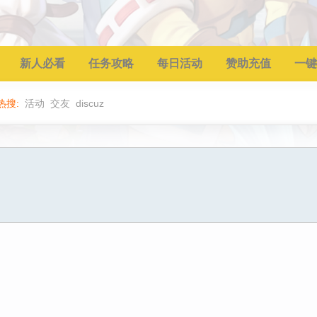
新人必看
任务攻略
每日活动
赞助充值
一键
热搜:
活动
交友
discuz