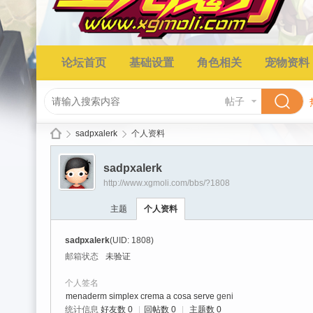
论坛首页
基础设置
角色相关
宠物资料
帖子
sadpxalerk
个人资料
sadpxalerk
http://www.xgmoli.com/bbs/?1808
星
›
›
主题
个人资料
sadpxalerk
(UID: 1808)
邮箱状态
未验证
个人签名
menaderm simplex crema a cosa serve
geni
统计信息
好友数 0
|
回帖数 0
|
主题数 0