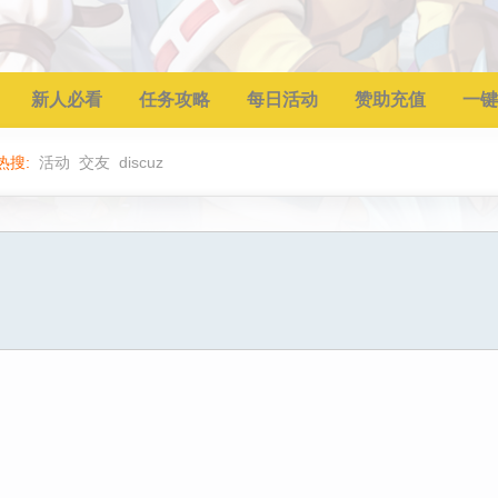
新人必看
任务攻略
每日活动
赞助充值
一键
热搜:
活动
交友
discuz