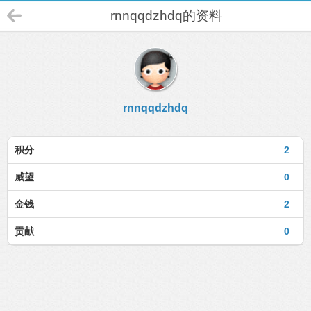
rnnqqdzhdq的资料
rnnqqdzhdq
积分
2
威望
0
金钱
2
贡献
0