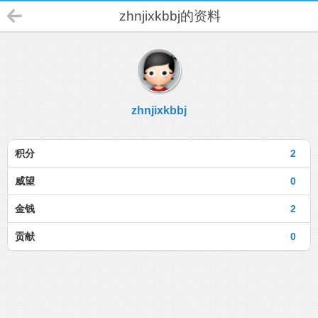
zhnjixkbbj的资料
zhnjixkbbj
积分
2
威望
0
金钱
2
贡献
0