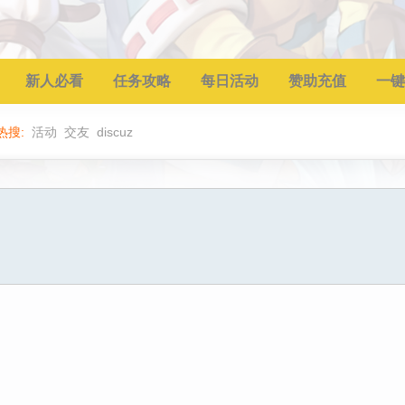
新人必看
任务攻略
每日活动
赞助充值
一键
热搜:
活动
交友
discuz