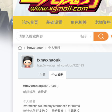
论坛首页
基础设置
角色相关
宠物资料
帖子
fxmvxnaouk
个人资料
fxmvxnaouk
http://www.xgmoli.com/bbs/?22483
星
›
›
主题
个人资料
fxmvxnaouk
(UID: 22483)
邮箱状态
未验证
个人签名
ivermectin 500ml
buy ivermectin for huma
统计信息
好友数 0
|
回帖数 0
|
主题数 0