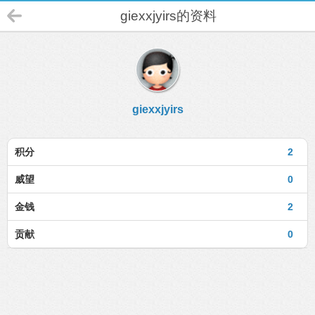
giexxjyirs的资料
giexxjyirs
积分
2
威望
0
金钱
2
贡献
0