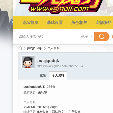
论坛首页
基础设置
角色相关
宠物资料
帖子
pucjjqudqk
个人资料
pucjjqudqk
http://www.xgmoli.com/bbs/?2364
星
›
›
主题
个人资料
pucjjqudqk
(UID: 2364)
邮箱状态
未验证
个人签名
VGR Sources
5mg viagra
统计信息
好友数 0
|
回帖数 0
|
主题数 0