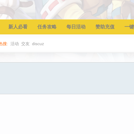
新人必看
任务攻略
每日活动
赞助充值
一键
热搜:
活动
交友
discuz