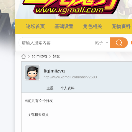
论坛首页
基础设置
角色相关
宠物资料
帖子
tigjmiizvq
好友
tigjmiizvq
http://www.xgmoli.com/bbs/?2583
星
›
›
主题
个人资料
当前共有
0
个好友
没有相关成员