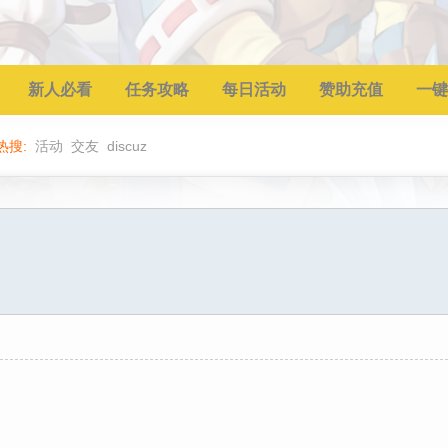
新人必看
任务攻略
每日活动
赞助充值
一键
热搜:
活动
交友
discuz