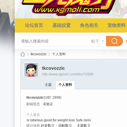
论坛首页
基础设置
角色相关
宠物资料
帖子
tkcovozzic
个人资料
tkcovozzic
http://www.xgmoli.com/bbs/?2898
星
›
›
主题
个人资料
tkcovozzic
(UID: 2898)
邮箱状态
未验证
个人签名
is rybelsus good for weight loss
Safe deliv
统计信息
好友数 0
|
回帖数 0
|
主题数 0