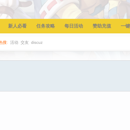
新人必看
任务攻略
每日活动
赞助充值
一键
热搜:
活动
交友
discuz