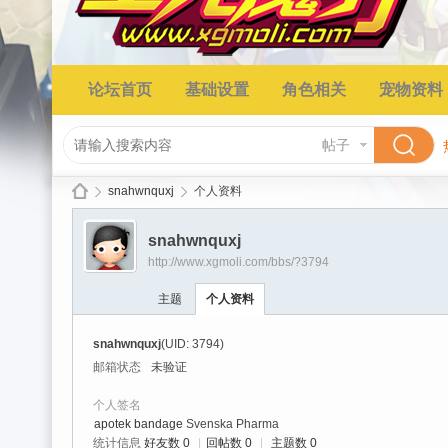
论坛首页
基础设置
角色相关
宠物资料
帖子
snahwnquxj
个人资料
snahwnquxj
http://www.xgmoli.com/bbs/?3794
星
›
›
主题
个人资料
snahwnquxj
(UID: 3794)
邮箱状态
未验证
个人签名
apotek bandage
Svenska Pharma
统计信息
好友数 0
|
回帖数 0
|
主题数 0