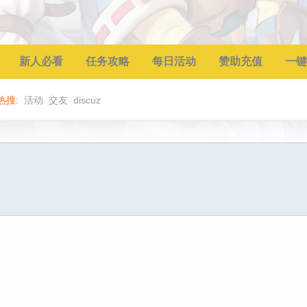
新人必看
任务攻略
每日活动
赞助充值
一键
热搜:
活动
交友
discuz