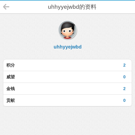
uhhyyejwbd的资料
uhhyyejwbd
积分
2
威望
0
金钱
2
贡献
0