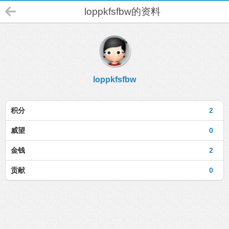
loppkfsfbw的资料
loppkfsfbw
积分
2
威望
0
金钱
2
贡献
0